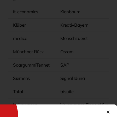
it-economics
Kienbaum
Klüber
KreativBayern
medice
Menschzuerst
Münchner Rück
Osram
SaargummiTennet
SAP
Siemens
Signal Iduna
Total
trisuite
Volkswagen
Volkswagen Finacial Service