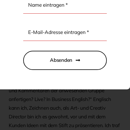
Ich heiße Matthias Schwert und bin begeisterter
Graphic Recorder.
Wie für mich gemacht – Ideen mit dem Stift zu
präsentieren
Vor ein paar Jahren, als es für Graphic Recording
noch keinen Namen gab, es in den USA schon
Absenden
gebräuchlich war, wurde ich, da ich gut, schnell und
verständlich zeichnen kann, gefragt: „Kannst du bei
einer Veranstaltung ein Schaubild mit den Inhalten
und Kommentaren der anwesenden Gruppe
anfertigen? Live? In Business English?“ Englisch
kann ich, Zeichnen auch, als Art- und Creativ
Director bin ich es gewohnt, vor und mit dem
Kunden Ideen mit dem Stift zu präsentieren. Ich traf